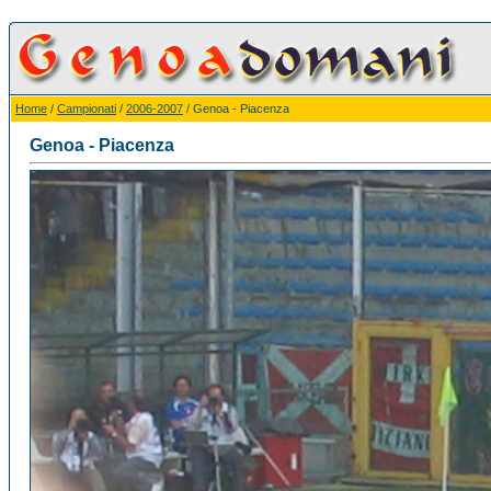
Home
/
Campionati
/
2006-2007
/ Genoa - Piacenza
Genoa - Piacenza