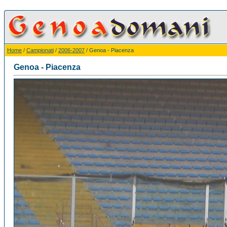
Home
/
Campionati
/
2006-2007
/ Genoa - Piacenza
Genoa - Piacenza