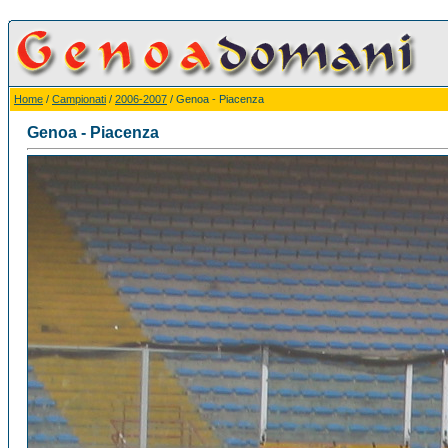
Home
/
Campionati
/
2006-2007
/ Genoa - Piacenza
Genoa - Piacenza