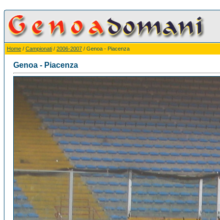
Home
/
Campionati
/
2006-2007
/ Genoa - Piacenza
Genoa - Piacenza