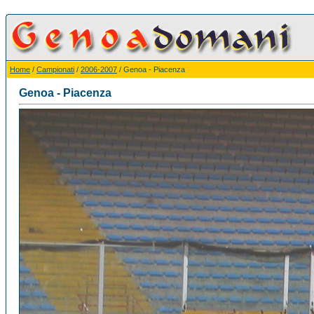
Home
/
Campionati
/
2006-2007
/ Genoa - Piacenza
Genoa - Piacenza