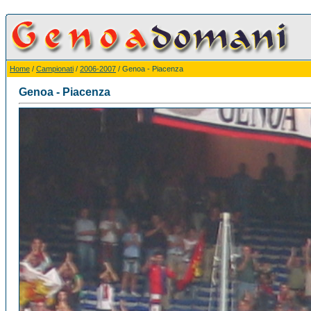
Home
/
Campionati
/
2006-2007
/ Genoa - Piacenza
Genoa - Piacenza