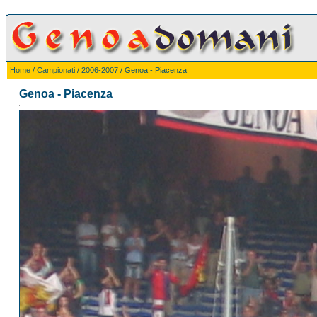
Home
/
Campionati
/
2006-2007
/ Genoa - Piacenza
Genoa - Piacenza