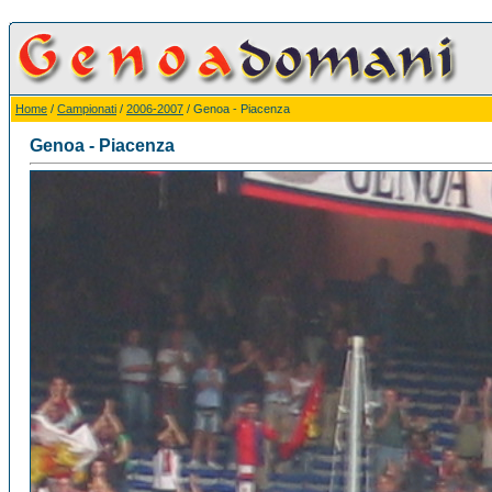
Home
/
Campionati
/
2006-2007
/ Genoa - Piacenza
Genoa - Piacenza