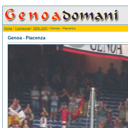
Home
/
Campionati
/
2006-2007
/ Genoa - Piacenza
Genoa - Piacenza