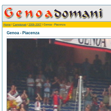
Home
/
Campionati
/
2006-2007
/ Genoa - Piacenza
Genoa - Piacenza