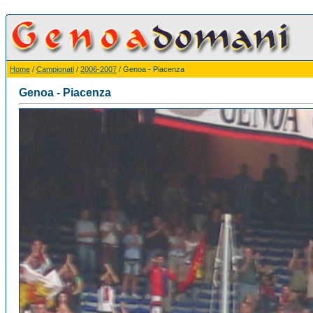
Home
/
Campionati
/
2006-2007
/ Genoa - Piacenza
Genoa - Piacenza