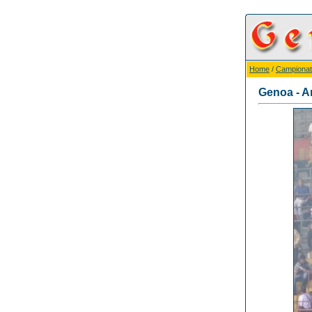
Home
/
Campionat
Genoa - A