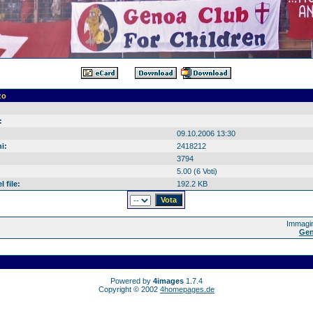
zo
:
09.10.2006 13:30
i:
2418212
3794
5.00 (6 Voti)
 file:
192.2 KB
Immagin
Gen
Powered by
4images
1.7.4
Copyright © 2002
4homepages.de