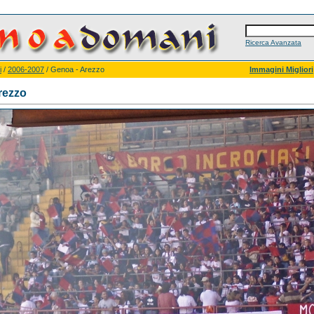
Ricerca Avanzata
i
/
2006-2007
/ Genoa - Arezzo
Immagini Migliori
rezzo