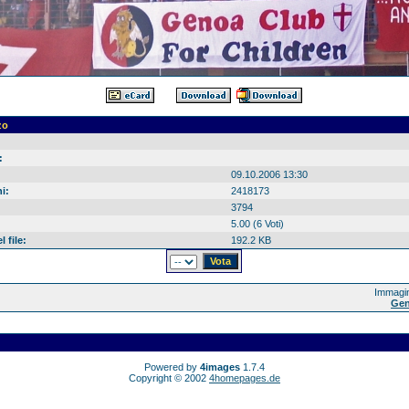
zo
:
09.10.2006 13:30
i:
2418173
3794
5.00 (6 Voti)
 file:
192.2 KB
Immagin
Gen
Powered by
4images
1.7.4
Copyright © 2002
4homepages.de