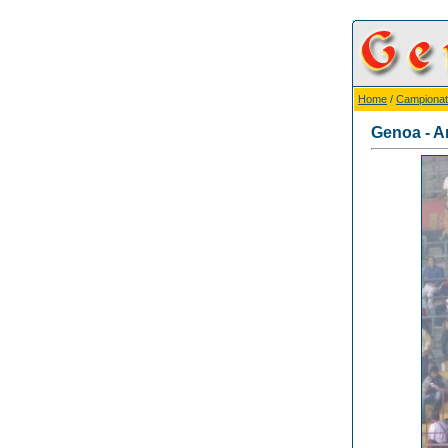
Home
/
Campionat
Genoa - A