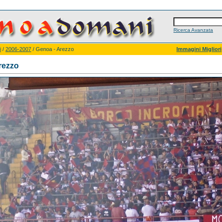
Ricerca Avanzata
i
/
2006-2007
/ Genoa - Arezzo
Immagini Migliori
rezzo