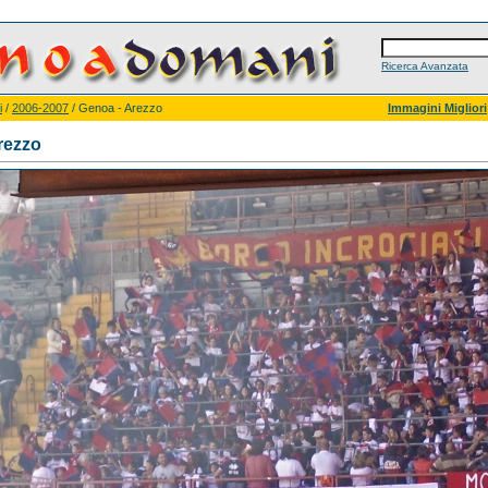
Ricerca Avanzata
i
/
2006-2007
/ Genoa - Arezzo
Immagini Migliori
rezzo