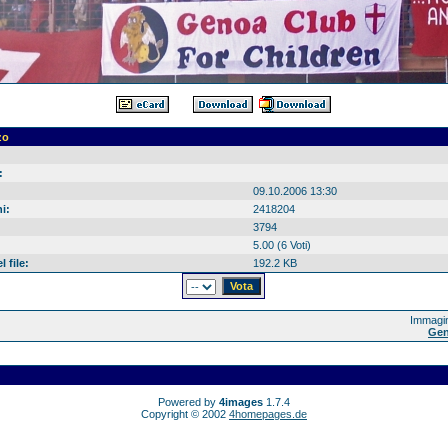
zo
:
09.10.2006 13:30
i:
2418204
3794
5.00 (6 Voti)
 file:
192.2 KB
Immagin
Gen
Powered by
4images
1.7.4
Copyright © 2002
4homepages.de