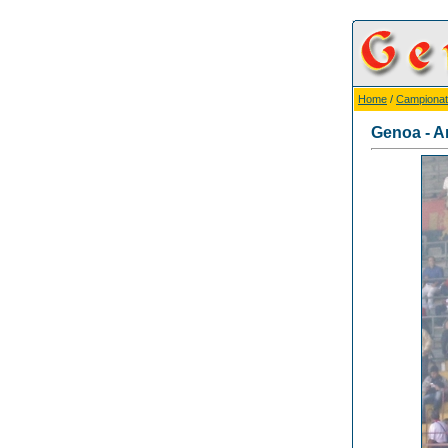
Home
/
Campionat
Genoa - A