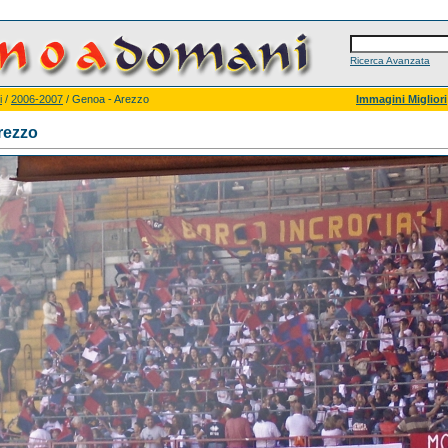
Ricerca Avanzata
i
/
2006-2007
/ Genoa - Arezzo
Immagini Migliori
rezzo