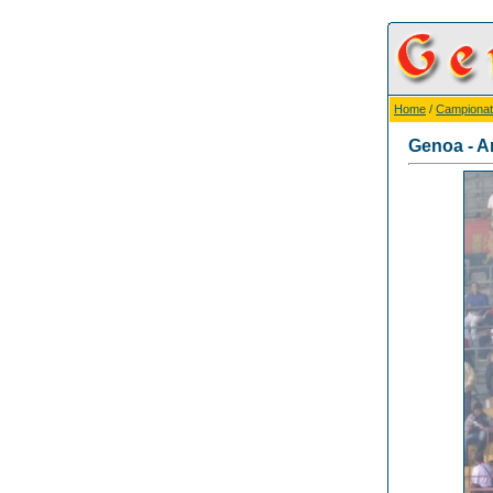
Home
/
Campionat
Genoa - A