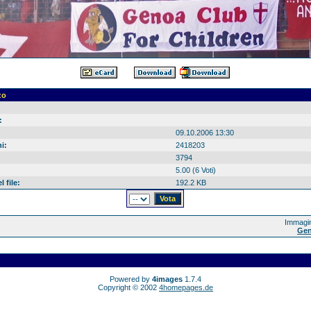
zo
:
09.10.2006 13:30
i:
2418203
3794
5.00 (6 Voti)
 file:
192.2 KB
Immagin
Gen
Powered by
4images
1.7.4
Copyright © 2002
4homepages.de