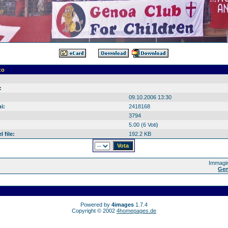
zo
:
09.10.2006 13:30
i:
2418168
3794
5.00 (6 Voti)
 file:
192.2 KB
Immagin
Gen
Powered by
4images
1.7.4
Copyright © 2002
4homepages.de