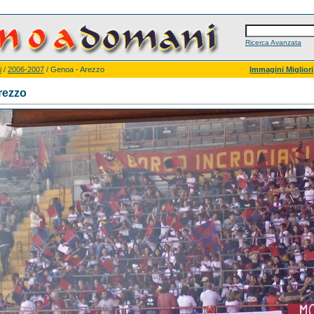
Ricerca Avanzata
i
/
2006-2007
/ Genoa - Arezzo
Immagini Migliori
rezzo