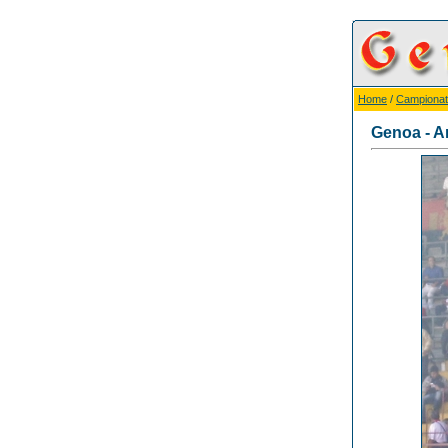
Home
/
Campionat
Genoa - A