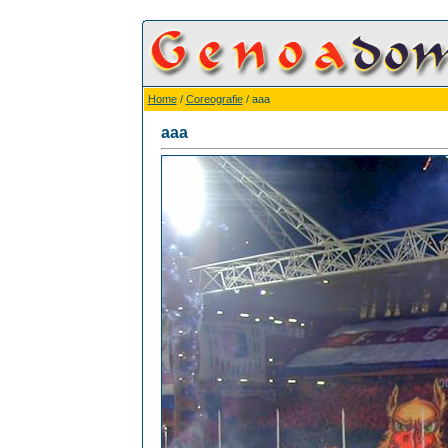
Home
/
Coreografie
/ aaa
aaa