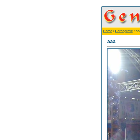
Home
/
Coreografie
/ aa
aaa