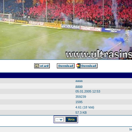
aaaa
aaaa
05.01.2005 12:53
359239
1595
4.61 (18 Voti)
:
57.3 KB
Im