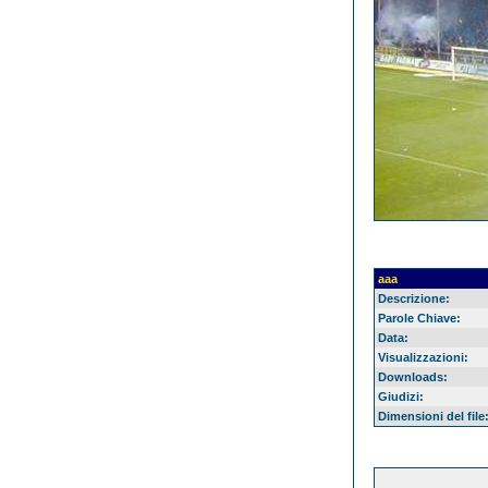
aaa
Descrizione:
Parole Chiave:
Data:
Visualizzazioni:
Downloads:
Giudizi:
Dimensioni del file