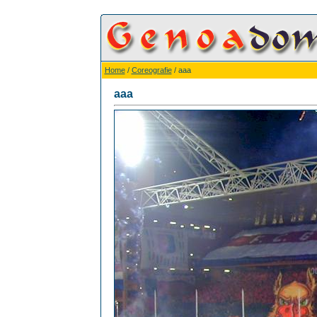
Home
/
Coreografie
/ aaa
aaa