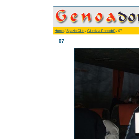
Home
/
Spazio Club
/
Giustizia Rossoblù
/ 07
07