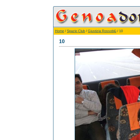
Home
/
Spazio Club
/
Giustizia Rossoblù
/ 10
10