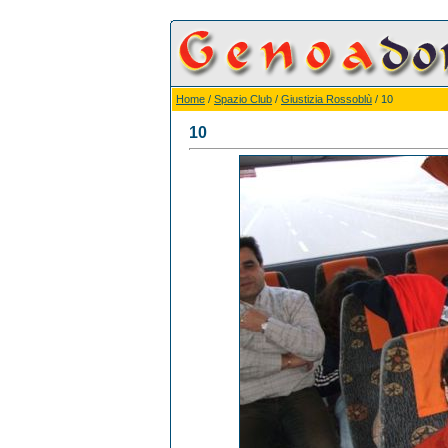
Home
/
Spazio Club
/
Giustizia Rossoblù
/ 10
10