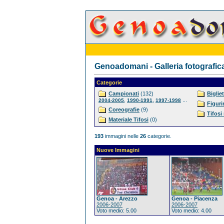
Genoadomani - Galleria fotografic
Categorie
Campionati
(132)
Bigliet
,
,
...
2004-2005
1990-1991
1997-1998
Figuri
Coreografie
(9)
Tifosi
Materiale Tifosi
(0)
193
immagini nelle
26
categorie.
Nuove Immagini
Genoa - Arezzo
Genoa - Piacenza
2006-2007
2006-2007
Voto medio: 5.00
Voto medio: 4.00