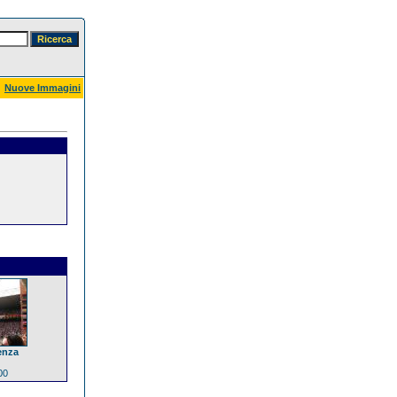
Nuove Immagini
enza
00