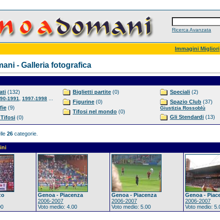
Ricerca Avanzata
Immagini Migliori
ni - Galleria fotografica
ti
(132)
Biglietti partite
(0)
Speciali
(2)
,
...
90-1991
1997-1998
Figurine
(0)
Spazio Club
(37)
fie
(9)
Giustizia Rossoblù
Tifosi nel mondo
(0)
Gli Stendardi
(13)
 Tifosi
(0)
lle
26
categorie.
ini
zo
Genoa - Piacenza
Genoa - Piacenza
Genoa - Piac
2006-2007
2006-2007
2006-2007
00
Voto medio: 4.00
Voto medio: 5.00
Voto medio: 5.