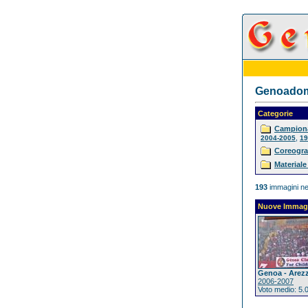
Genoadoma
Categorie
Campiona
,
2004-2005
19
Coreogra
Materiale
193
immagini ne
Nuove Immag
Genoa - Arez
2006-2007
Voto medio: 5.