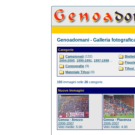
Genoadomani - Galleria fotografic
Categorie
Campionati
(132)
Bigliet
,
,
...
2004-2005
1990-1991
1997-1998
Figuri
Coreografie
(9)
Tifosi
Materiale Tifosi
(0)
193
immagini nelle
26
categorie.
Nuove Immagini
Genoa - Arezzo
Genoa - Piacenza
2006-2007
2006-2007
Voto medio: 5.00
Voto medio: 4.00