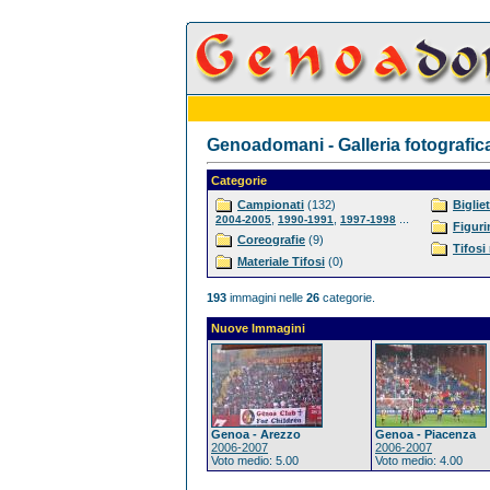
Genoadomani - Galleria fotografic
Categorie
Campionati
(132)
Bigliet
,
,
...
2004-2005
1990-1991
1997-1998
Figuri
Coreografie
(9)
Tifosi
Materiale Tifosi
(0)
193
immagini nelle
26
categorie.
Nuove Immagini
Genoa - Arezzo
Genoa - Piacenza
2006-2007
2006-2007
Voto medio: 5.00
Voto medio: 4.00