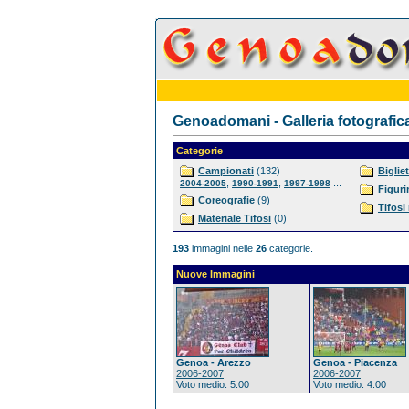
Genoadomani - Galleria fotografic
Categorie
Campionati
(132)
Bigliet
,
,
...
2004-2005
1990-1991
1997-1998
Figuri
Coreografie
(9)
Tifosi
Materiale Tifosi
(0)
193
immagini nelle
26
categorie.
Nuove Immagini
Genoa - Arezzo
Genoa - Piacenza
2006-2007
2006-2007
Voto medio: 5.00
Voto medio: 4.00