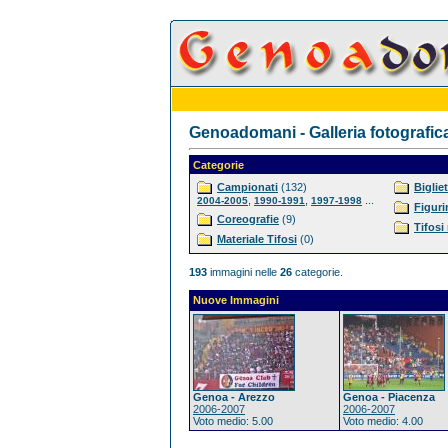
Genoadomani - Galleria fotografic
Categorie
Campionati
(132)
Bigliet
,
,
...
2004-2005
1990-1991
1997-1998
Figuri
Coreografie
(9)
Tifosi
Materiale Tifosi
(0)
193
immagini nelle
26
categorie.
Nuove Immagini
Genoa - Arezzo
Genoa - Piacenza
2006-2007
2006-2007
Voto medio: 5.00
Voto medio: 4.00