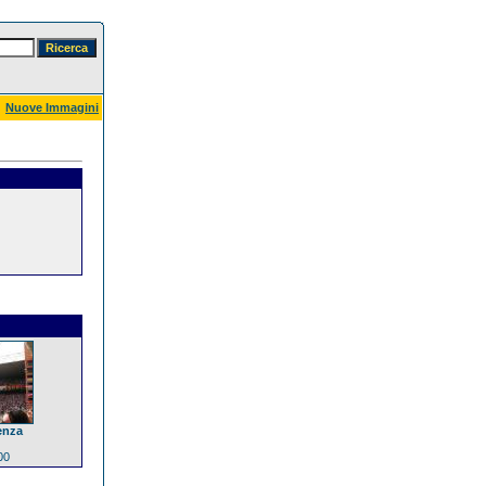
Nuove Immagini
enza
00