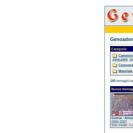
Genoadoma
Categorie
Campiona
,
2004-2005
19
Coreogra
Materiale
193
immagini ne
Nuove Immag
Genoa - Arez
2006-2007
Voto medio: 5.