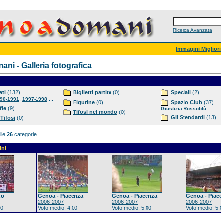
Ricerca Avanzata
Immagini Migliori
ni - Galleria fotografica
ti
(132)
Biglietti partite
(0)
Speciali
(2)
,
...
90-1991
1997-1998
Figurine
(0)
Spazio Club
(37)
fie
(9)
Giustizia Rossoblù
Tifosi nel mondo
(0)
Gli Stendardi
(13)
 Tifosi
(0)
lle
26
categorie.
ini
zo
Genoa - Piacenza
Genoa - Piacenza
Genoa - Piac
2006-2007
2006-2007
2006-2007
00
Voto medio: 4.00
Voto medio: 5.00
Voto medio: 5.