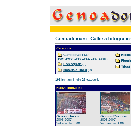
Genoadomani - Galleria fotografic
Categorie
Campionati
(132)
Bigliet
,
,
...
2004-2005
1990-1991
1997-1998
Figuri
Coreografie
(9)
Tifosi
Materiale Tifosi
(0)
193
immagini nelle
26
categorie.
Nuove Immagini
Genoa - Arezzo
Genoa - Piacenza
2006-2007
2006-2007
Voto medio: 5.00
Voto medio: 4.00