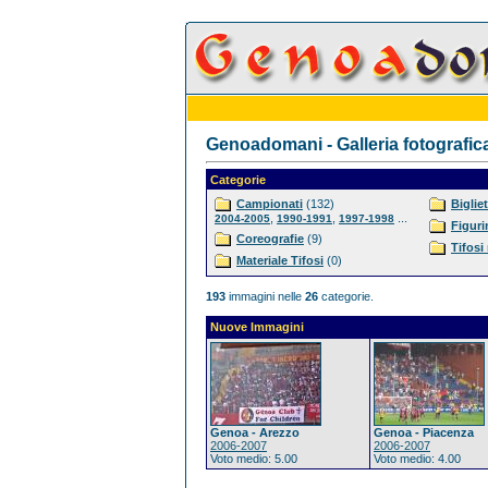
Genoadomani - Galleria fotografic
Categorie
Campionati
(132)
Bigliet
,
,
...
2004-2005
1990-1991
1997-1998
Figuri
Coreografie
(9)
Tifosi
Materiale Tifosi
(0)
193
immagini nelle
26
categorie.
Nuove Immagini
Genoa - Arezzo
Genoa - Piacenza
2006-2007
2006-2007
Voto medio: 5.00
Voto medio: 4.00