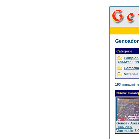
Genoadoma
Categorie
Campiona
,
2004-2005
19
Coreogra
Materiale
193
immagini ne
Nuove Immag
Genoa - Arez
2006-2007
Voto medio: 5.