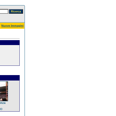
Nuove Immagini
enza
00