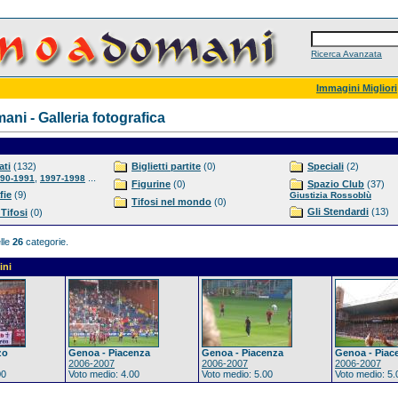
Ricerca Avanzata
Immagini Migliori
ni - Galleria fotografica
ti
(132)
Biglietti partite
(0)
Speciali
(2)
,
...
90-1991
1997-1998
Figurine
(0)
Spazio Club
(37)
fie
(9)
Giustizia Rossoblù
Tifosi nel mondo
(0)
Gli Stendardi
(13)
 Tifosi
(0)
lle
26
categorie.
ini
zo
Genoa - Piacenza
Genoa - Piacenza
Genoa - Piac
2006-2007
2006-2007
2006-2007
00
Voto medio: 4.00
Voto medio: 5.00
Voto medio: 5.