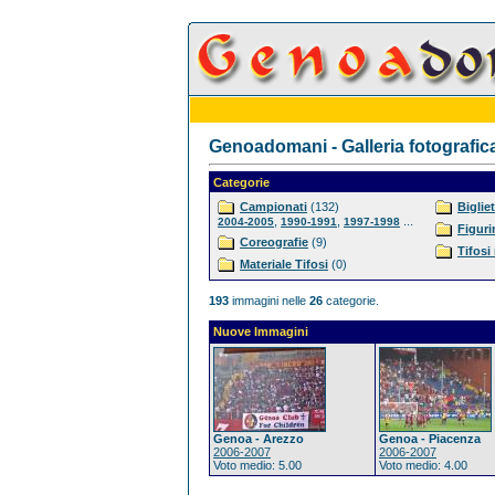
Genoadomani - Galleria fotografic
Categorie
Campionati
(132)
Bigliet
,
,
...
2004-2005
1990-1991
1997-1998
Figuri
Coreografie
(9)
Tifosi
Materiale Tifosi
(0)
193
immagini nelle
26
categorie.
Nuove Immagini
Genoa - Arezzo
Genoa - Piacenza
2006-2007
2006-2007
Voto medio: 5.00
Voto medio: 4.00