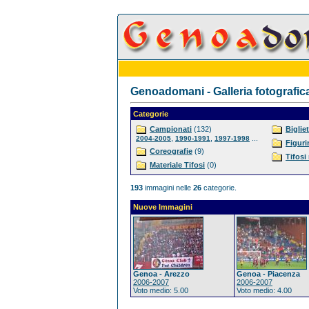
Genoadomani - Galleria fotografic
Categorie
Campionati
(132)
Bigliet
,
,
...
2004-2005
1990-1991
1997-1998
Figuri
Coreografie
(9)
Tifosi
Materiale Tifosi
(0)
193
immagini nelle
26
categorie.
Nuove Immagini
Genoa - Arezzo
Genoa - Piacenza
2006-2007
2006-2007
Voto medio: 5.00
Voto medio: 4.00