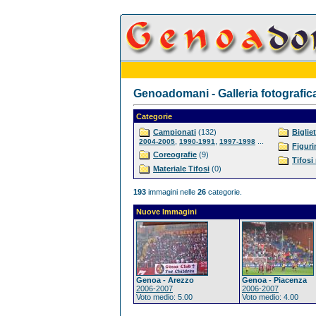
Genoadomani - Galleria fotografic
Categorie
Campionati
(132)
Bigliet
,
,
...
2004-2005
1990-1991
1997-1998
Figuri
Coreografie
(9)
Tifosi
Materiale Tifosi
(0)
193
immagini nelle
26
categorie.
Nuove Immagini
Genoa - Arezzo
Genoa - Piacenza
2006-2007
2006-2007
Voto medio: 5.00
Voto medio: 4.00