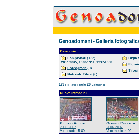
Genoadomani - Galleria fotografic
Categorie
Campionati
(132)
Bigliet
,
,
...
2004-2005
1990-1991
1997-1998
Figuri
Coreografie
(9)
Tifosi
Materiale Tifosi
(0)
193
immagini nelle
26
categorie.
Nuove Immagini
Genoa - Arezzo
Genoa - Piacenza
2006-2007
2006-2007
Voto medio: 5.00
Voto medio: 4.00