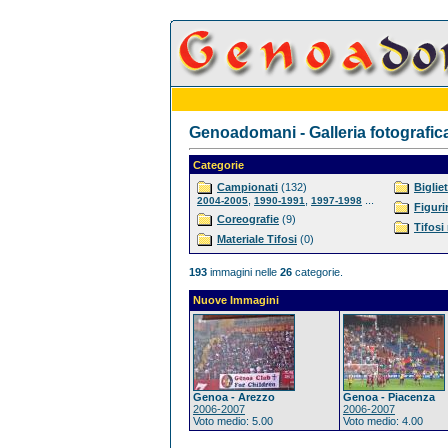
Genoadomani - Galleria fotografic
Categorie
Campionati
(132)
Bigliet
,
,
...
2004-2005
1990-1991
1997-1998
Figuri
Coreografie
(9)
Tifosi
Materiale Tifosi
(0)
193
immagini nelle
26
categorie.
Nuove Immagini
Genoa - Arezzo
Genoa - Piacenza
2006-2007
2006-2007
Voto medio: 5.00
Voto medio: 4.00