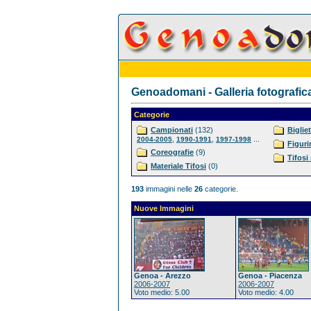
Genoadomani - Galleria fotografic
Categorie
Campionati
(132)
Bigliet
,
,
...
2004-2005
1990-1991
1997-1998
Figuri
Coreografie
(9)
Tifosi
Materiale Tifosi
(0)
193
immagini nelle
26
categorie.
Nuove Immagini
Genoa - Arezzo
Genoa - Piacenza
2006-2007
2006-2007
Voto medio: 5.00
Voto medio: 4.00