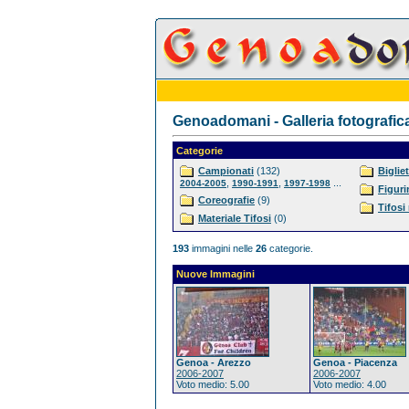
Genoadomani - Galleria fotografic
Categorie
Campionati
(132)
Bigliet
,
,
...
2004-2005
1990-1991
1997-1998
Figuri
Coreografie
(9)
Tifosi
Materiale Tifosi
(0)
193
immagini nelle
26
categorie.
Nuove Immagini
Genoa - Arezzo
Genoa - Piacenza
2006-2007
2006-2007
Voto medio: 5.00
Voto medio: 4.00