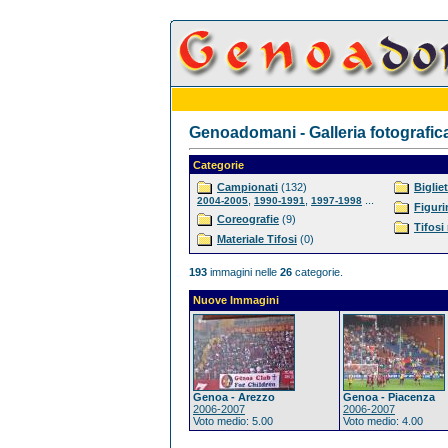
Genoadomani - Galleria fotografic
Categorie
Campionati
(132)
Bigliet
,
,
...
2004-2005
1990-1991
1997-1998
Figuri
Coreografie
(9)
Tifosi
Materiale Tifosi
(0)
193
immagini nelle
26
categorie.
Nuove Immagini
Genoa - Arezzo
Genoa - Piacenza
2006-2007
2006-2007
Voto medio: 5.00
Voto medio: 4.00