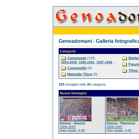
Genoadomani - Galleria fotografic
Categorie
Campionati
(132)
Bigliet
,
,
...
2004-2005
1990-1991
1997-1998
Figuri
Coreografie
(9)
Tifosi
Materiale Tifosi
(0)
193
immagini nelle
26
categorie.
Nuove Immagini
Genoa - Arezzo
Genoa - Piacenza
2006-2007
2006-2007
Voto medio: 5.00
Voto medio: 4.00