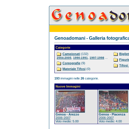
Genoadomani - Galleria fotografic
Categorie
Campionati
(132)
Bigliet
,
,
...
2004-2005
1990-1991
1997-1998
Figuri
Coreografie
(9)
Tifosi
Materiale Tifosi
(0)
193
immagini nelle
26
categorie.
Nuove Immagini
Genoa - Arezzo
Genoa - Piacenza
2006-2007
2006-2007
Voto medio: 5.00
Voto medio: 4.00