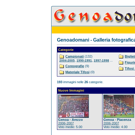
Genoadomani - Galleria fotografic
Categorie
Campionati
(132)
Bigliet
,
,
...
2004-2005
1990-1991
1997-1998
Figuri
Coreografie
(9)
Tifosi
Materiale Tifosi
(0)
193
immagini nelle
26
categorie.
Nuove Immagini
Genoa - Arezzo
Genoa - Piacenza
2006-2007
2006-2007
Voto medio: 5.00
Voto medio: 4.00