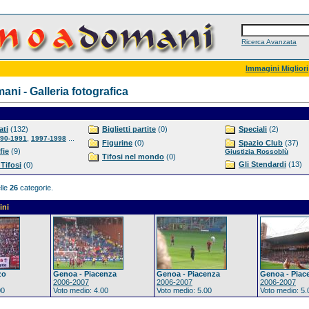
Ricerca Avanzata
Immagini Migliori
ni - Galleria fotografica
ti
(132)
Biglietti partite
(0)
Speciali
(2)
,
...
90-1991
1997-1998
Figurine
(0)
Spazio Club
(37)
fie
(9)
Giustizia Rossoblù
Tifosi nel mondo
(0)
Gli Stendardi
(13)
 Tifosi
(0)
lle
26
categorie.
ini
zo
Genoa - Piacenza
Genoa - Piacenza
Genoa - Piac
2006-2007
2006-2007
2006-2007
00
Voto medio: 4.00
Voto medio: 5.00
Voto medio: 5.