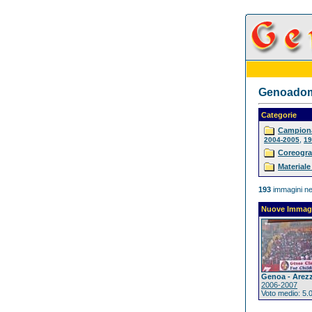
Genoadoma
Categorie
Campiona
,
2004-2005
19
Coreogra
Materiale
193
immagini ne
Nuove Immag
Genoa - Arez
2006-2007
Voto medio: 5.