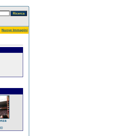
Nuove Immagini
enza
00