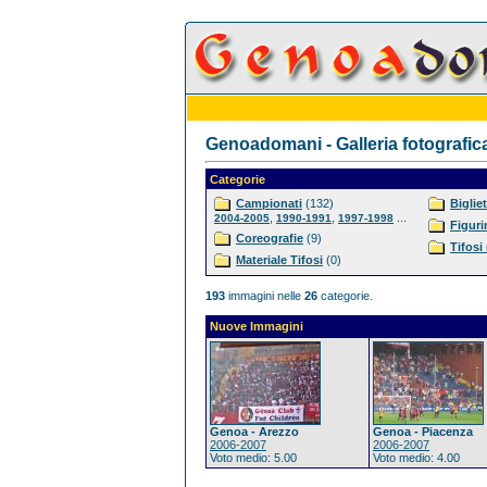
Genoadomani - Galleria fotografic
Categorie
Campionati
(132)
Bigliet
,
,
...
2004-2005
1990-1991
1997-1998
Figuri
Coreografie
(9)
Tifosi
Materiale Tifosi
(0)
193
immagini nelle
26
categorie.
Nuove Immagini
Genoa - Arezzo
Genoa - Piacenza
2006-2007
2006-2007
Voto medio: 5.00
Voto medio: 4.00