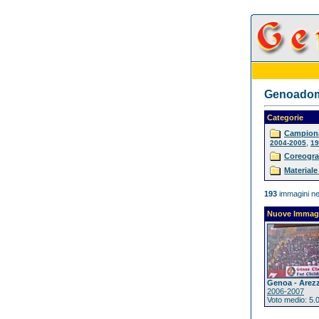
Genoadoma
Categorie
Campiona
,
2004-2005
19
Coreogra
Materiale
193
immagini ne
Nuove Immag
Genoa - Arez
2006-2007
Voto medio: 5.