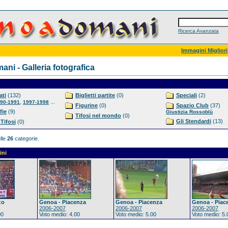
Ricerca Avanzata
Immagini Migliori
ni - Galleria fotografica
ti
(132)
Biglietti partite
(0)
Speciali
(2)
,
...
90-1991
1997-1998
Figurine
(0)
Spazio Club
(37)
fie
(9)
Giustizia Rossoblù
Tifosi nel mondo
(0)
Gli Stendardi
(13)
 Tifosi
(0)
lle
26
categorie.
ini
zo
Genoa - Piacenza
Genoa - Piacenza
Genoa - Piac
2006-2007
2006-2007
2006-2007
00
Voto medio: 4.00
Voto medio: 5.00
Voto medio: 5.