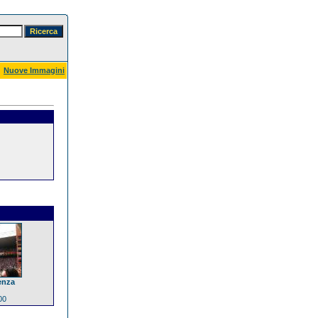
Nuove Immagini
enza
00