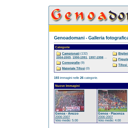
Genoadomani - Galleria fotografic
Categorie
Campionati
(132)
Bigliet
,
,
...
2004-2005
1990-1991
1997-1998
Figuri
Coreografie
(9)
Tifosi
Materiale Tifosi
(0)
193
immagini nelle
26
categorie.
Nuove Immagini
Genoa - Arezzo
Genoa - Piacenza
2006-2007
2006-2007
Voto medio: 5.00
Voto medio: 4.00