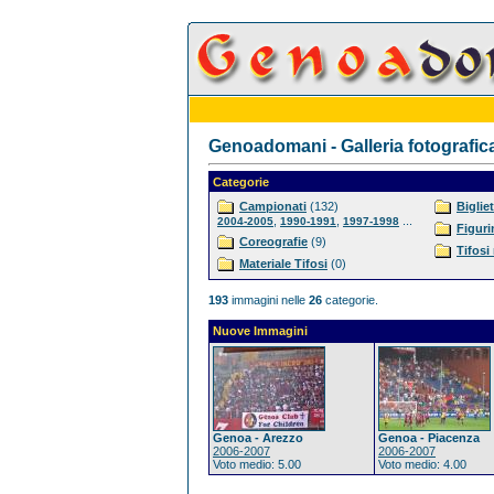
Genoadomani - Galleria fotografic
Categorie
Campionati
(132)
Bigliet
,
,
...
2004-2005
1990-1991
1997-1998
Figuri
Coreografie
(9)
Tifosi
Materiale Tifosi
(0)
193
immagini nelle
26
categorie.
Nuove Immagini
Genoa - Arezzo
Genoa - Piacenza
2006-2007
2006-2007
Voto medio: 5.00
Voto medio: 4.00