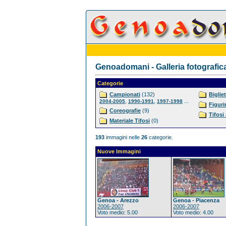
Genoadomani - Galleria fotografic
Categorie
Campionati
(132)
Bigliet
,
,
...
2004-2005
1990-1991
1997-1998
Figuri
Coreografie
(9)
Tifosi
Materiale Tifosi
(0)
193
immagini nelle
26
categorie.
Nuove Immagini
Genoa - Arezzo
Genoa - Piacenza
2006-2007
2006-2007
Voto medio: 5.00
Voto medio: 4.00