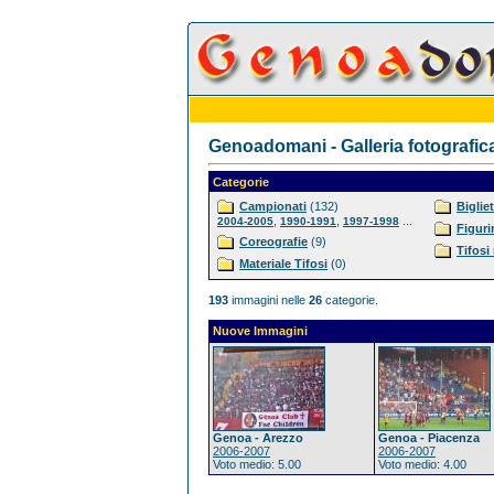
Genoadomani - Galleria fotografic
Categorie
Campionati
(132)
Bigliet
,
,
...
2004-2005
1990-1991
1997-1998
Figuri
Coreografie
(9)
Tifosi
Materiale Tifosi
(0)
193
immagini nelle
26
categorie.
Nuove Immagini
Genoa - Arezzo
Genoa - Piacenza
2006-2007
2006-2007
Voto medio: 5.00
Voto medio: 4.00